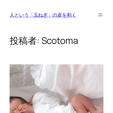
内
容
人という「玉ねぎ」の皮を剥く
を
ス
キ
ッ
投稿者:
Scotoma
プ