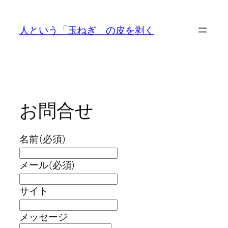
内
容
人という「玉ねぎ」の皮を剥く
を
ス
キ
ッ
プ
お問合せ
名前
(必須)
メール
(必須)
サイト
メッセージ